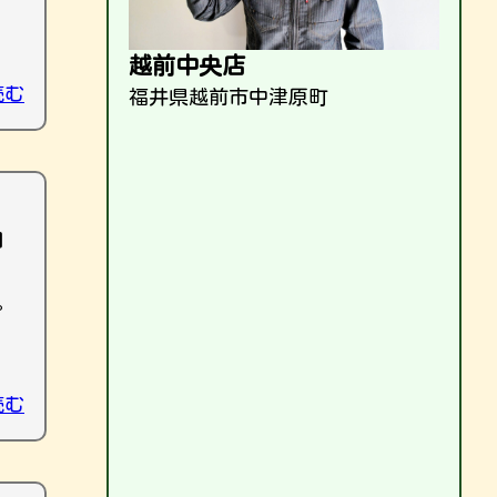
越前中央店
読む
福井県越前市中津原町
日
。
読む