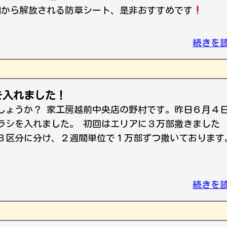
間から解放される防草シート、是非おすすめです
続きを
を入れました！
しょうか？ 家工房越前中央店の野村です。昨日６月４
ラシを入れました。 初回はエリアに３万部撒きました
３区分に分け、２週間単位で１万部ずつ撒いております
続きを