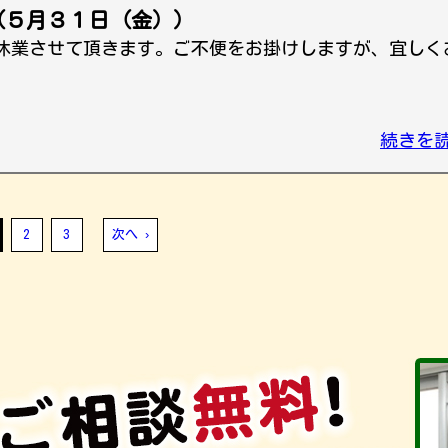
（５月３１日（金））
休業させて頂きます。ご不便をお掛けしますが、宜しく
続きを
2
3
次へ ›