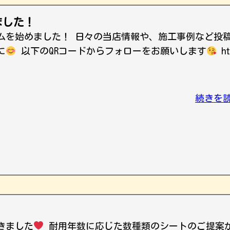
ました！
ムを始めました！ 日々の当店情報や、施工事例など投
に
以下のQRコードからフォローをお願いします
ht
続きを
きました
耐用年数に応じた数種類のシートのご提案